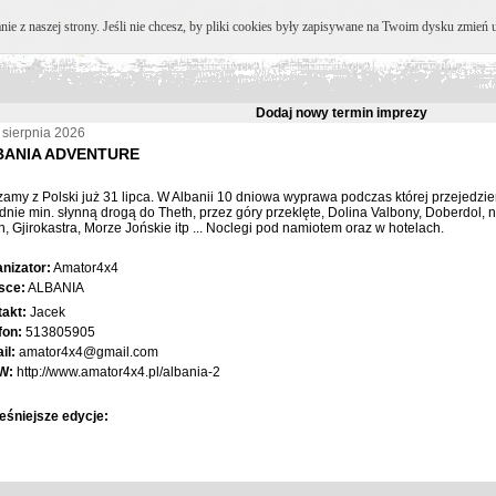
e z naszej strony. Jeśli nie chcesz, by pliki cookies były zapisywane na Twoim dysku zmień u
Dodaj nowy termin imprezy
 sierpnia 2026
BANIA ADVENTURE
amy z Polski już 31 lipca. W Albanii 10 dniowa wyprawa podczas której przejedzie
dnie min. słynną drogą do Theth, przez góry przeklęte, Dolina Valbony, Doberdol, 
n, Gjirokastra, Morze Jońskie itp ... Noclegi pod namiotem oraz w hotelach.
nizator:
Amator4x4
sce:
ALBANIA
akt:
Jacek
fon:
513805905
il:
amator4x4@gmail.com
W:
http://www.amator4x4.pl/albania-2
śniejsze edycje: