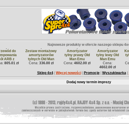
Najnowsze produkty w ofercie naszego sklepu 4x
rzewód do
Zestaw montażowy
Amortyzator
Amortyzator
Ko
ompowania
amortyzatorów
tylny prawy Old
tylny lewy Old
ty
kół ARB z
tylnych Old Man
Man Emu
Man Emu
na:
805.01 zł
Cena:
336.00 zł
Cena:
4602.00 zł
Cena:
C
4602.00 zł
Sklep 4x4
|
Więcej nowości
|
Promocje
|
Wyszukiwarka
|
Dodaj nowy termin imprezy