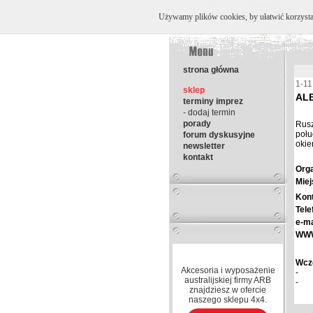
Używamy plików cookies, by ułatwić korzystani
strona główna
1-11
sklep
AL
terminy imprez
- dodaj termin
porady
Rusz
połu
forum dyskusyjne
okie
newsletter
kontakt
Orga
Miej
Kont
Tele
e-ma
WW
Wcze
Akcesoria i wyposażenie
-
australijskiej firmy ARB
-
znajdziesz w ofercie
naszego sklepu 4x4.